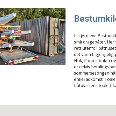
Bestumkil
I skjermede Bestumki
små dragebåter. Her 
rett utenfor båthuse
det vann tilgjengelig
Huk, Paradisbukta og
er delvis betalingspa
sommersesongen når du
enkel adkomst. Toalet
båtplassens toalett