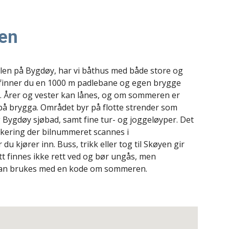
en
len på Bygdøy, har vi båthus med både store og
finner du en 1000 m padlebane og egen brygge
t. Årer og vester kan lånes, og om sommeren er
 på brygga. Området byr på flotte strender som
 Bygdøy sjøbad, samt fine tur- og joggeløyper. Det
rkering der bilnummeret scannes i
 kjører inn. Buss, trikk eller tog til Skøyen gir
t finnes ikke rett ved og bør ungås, men
 kan brukes med en kode om sommeren.