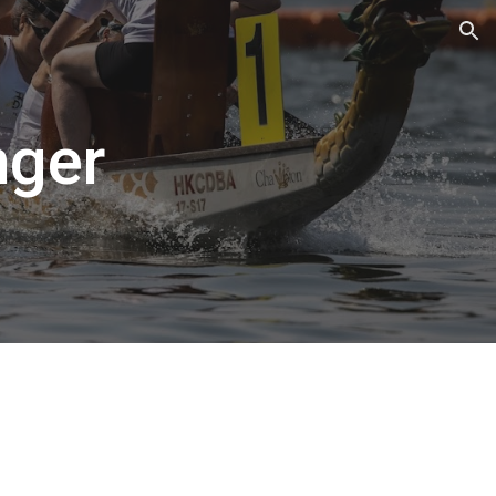
ion
nger