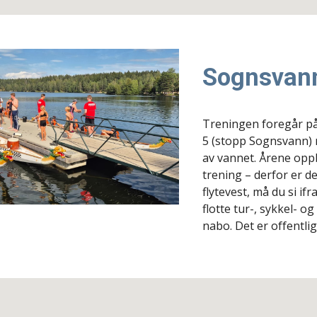
Sognsvan
Treningen foregår på
5 (stopp Sognsvann) r
av vannet. Årene opp
trening – derfor er d
flytevest, må du si i
flotte tur-, sykkel-
nabo.
Det er offentlig